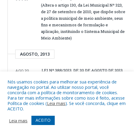
(Altera o artigo 130, da Lei Municipal Nº 323,
de 27 de setembro de 2010, que dispõe sobre
a política municipal de meio ambiente, seus
fins e mecanismos de formulação e
aplicação, instituindo o Sistema Municipal de
Meio Ambiente)
AGOSTO, 2013
LEI Nº 388/2013, DE 20 DE AGOSTO DE 2013
AGO 20
(Altera a redação e acrescenta dispositivos à
Nós usamos cookies para melhorar sua experiência de
Lei Nº 328, de 15 de dezembro de 2010 que
navegação no portal. Ao utilizar nosso portal, você
reestrutura o Plano de Carreira, Cargos e
concorda com a política de monitoramento de cookies.
Remuneração dos profissionais da educação
Para ter mais informações sobre como isso é feito, acesse
Política de cookies (
Leia mais
). Se você concorda, clique em
pública do Município de Jacareacanga, e dá
ACEITO.
outras providências)
ACEITO
Leia mais
JULHO, 2013