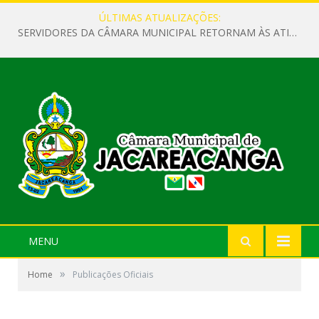
ÚLTIMAS ATUALIZAÇÕES:
SERVIDORES DA CÂMARA MUNICIPAL RETORNAM ÀS ATIVIDADES APÓS O RECESSO PARLAMENTAR
MENU
»
Home
Publicações Oficiais