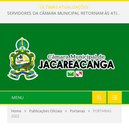
ÚLTIMAS ATUALIZAÇÕES:
SERVIDORES DA CÂMARA MUNICIPAL RETORNAM ÀS ATIVIDADES APÓS O RECESSO PARLAMENTAR
MENU
»
»
»
Home
Publicações Oficiais
Portarias
PORTARIAS
2022