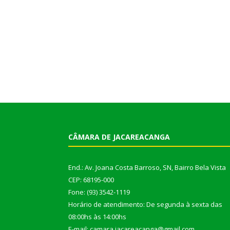
CÂMARA DE JACAREACANGA
End.: Av. Joana Costa Barroso, SN, Bairro Bela Vista
CEP: 68195-000
Fone: (93) 3542-1119
Horário de atendimento: De segunda à sexta das
08:00hs às 14:00hs
E-mail: camara.jacareacanga@gmail.com