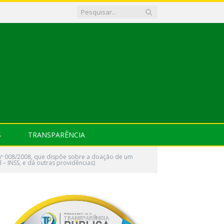
S
TRANSPARÊNCIA
 nº 008/2008, que dispõe sobre a doação de um
– INSS, e dá outras providências)