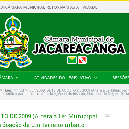
SERVIDORES DA CÂMARA MUNICIPAL RETORNAM ÀS ATIVIDADES APÓS O RECESSO PARLAMENTAR
CÂMARA
ATIVIDADES DO LEGISLATIVO
SESSÕE
»
»
Leis
LEI Nº 004/2009, DE 13 DE AGOSTO DE 2009 (Altera a Lei Municipal
 público para a construção da Agência do Instituto Nacional do Seguro Social 
STO DE 2009 (Altera a Lei Municipal
0
 a doação de um terreno urbano