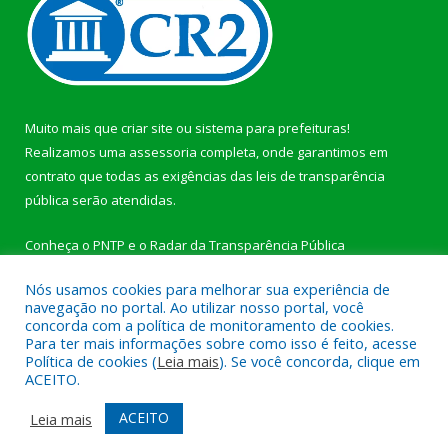
Muito mais que
criar site
ou
sistema para prefeituras
!
Realizamos uma
assessoria
completa, onde garantimos em
contrato que todas as exigências das
leis de transparência
pública
serão atendidas.
Conheça o
PNTP
e o
Radar da Transparência Pública
Nós usamos cookies para melhorar sua experiência de
navegação no portal. Ao utilizar nosso portal, você
concorda com a política de monitoramento de cookies.
Para ter mais informações sobre como isso é feito, acesse
Todos os direitos reservados a Câmara Municipal de
Política de cookies (
Leia mais
). Se você concorda, clique em
Jacareacanga.
ACEITO.
Mapa do Site
Acessar Área Administrativa
ACEITO
Leia mais
Acessar Webmail