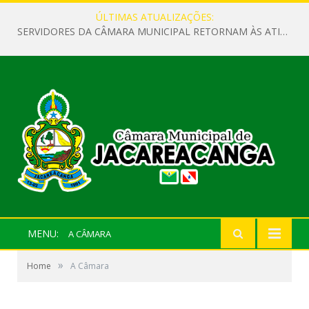
ÚLTIMAS ATUALIZAÇÕES:
SERVIDORES DA CÂMARA MUNICIPAL RETORNAM ÀS ATIVIDADES APÓS O RECESSO PARLAMENTAR
MENU:
A CÂMARA
»
Home
A Câmara