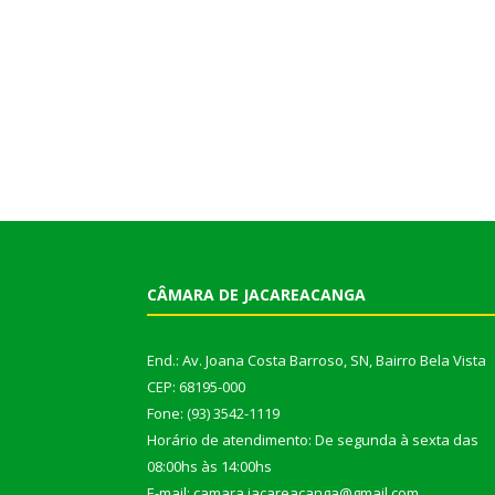
CÂMARA DE JACAREACANGA
End.: Av. Joana Costa Barroso, SN, Bairro Bela Vista
CEP: 68195-000
Fone: (93) 3542-1119
Horário de atendimento: De segunda à sexta das
08:00hs às 14:00hs
E-mail: camara.jacareacanga@gmail.com