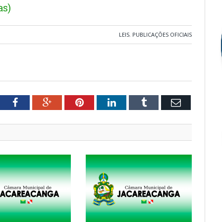
as)
LEIS
,
PUBLICAÇÕES OFICIAIS
tter
Facebook
Google+
Pinterest
LinkedIn
Tumblr
Email