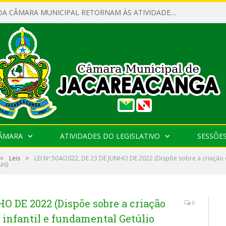
SERVIDORES DA CÂMARA MUNICIPAL RETORNAM ÀS ATIVIDADES APÓS O RECESSO PARLAMENTAR
CÂMARA
ATIVIDADES DO LEGISLATIVO
SESSÕE
»
»
Leis
LEI Nº 504/2022, DE 23 DE JUNHO DE 2022 (Dispõe sobre a criação d
as)
HO DE 2022 (Dispõe sobre a criação
0
 infantil e fundamental Getúlio