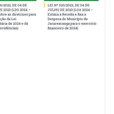
16/2023, DE 04 DE
LEI Nº 520/2023, DE 04 DE
 2023 (LDO 2024 –
JULHO DE 2023 (LOA 2024 –
obre as diretrizes para
Estima a Receita e fixa a
ação da Lei
Despesa do Município de
ária de 2024 e dá
Jacareacanga para o exercício
rovidências)
financeiro de 2024)