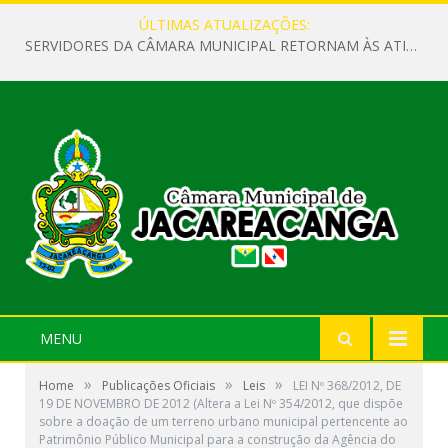
ÚLTIMAS ATUALIZAÇÕES:
SERVIDORES DA CÂMARA MUNICIPAL RETORNAM ÀS ATIVIDADES APÓS O RECESSO PARLAMENTAR
MENU
»
»
»
Home
Publicações Oficiais
Leis
LEI Nº 368/2012, DE
19 DE NOVEMBRO DE 2012 (Altera a Lei Nº 354/2012, que dispõe
sobre a doação de um terreno urbano municipal pertencente ao
Patrimônio Público Municipal para a construção da Agência do