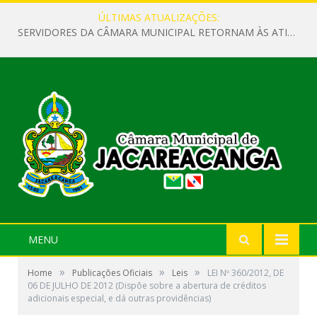
ÚLTIMAS ATUALIZAÇÕES:
SERVIDORES DA CÂMARA MUNICIPAL RETORNAM ÀS ATIVIDADES APÓS O RECESSO PARLAMENTAR
MENU
»
»
»
Home
Publicações Oficiais
Leis
LEI Nº 360/2012, DE
06 DE JULHO DE 2012 (Dispõe sobre a abertura de créditos
adicionais especial, e dá outras providências)