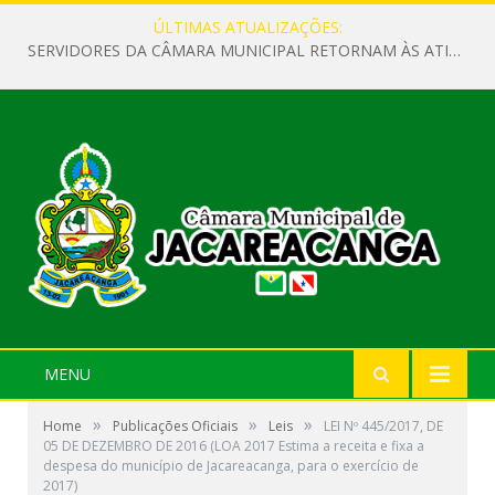
ÚLTIMAS ATUALIZAÇÕES:
SERVIDORES DA CÂMARA MUNICIPAL RETORNAM ÀS ATIVIDADES APÓS O RECESSO PARLAMENTAR
MENU
»
»
»
Home
Publicações Oficiais
Leis
LEI Nº 445/2017, DE
05 DE DEZEMBRO DE 2016 (LOA 2017 Estima a receita e fixa a
despesa do município de Jacareacanga, para o exercício de
2017)