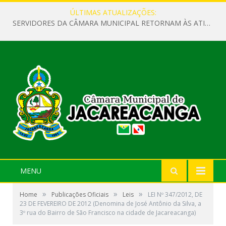
ÚLTIMAS ATUALIZAÇÕES:
SERVIDORES DA CÂMARA MUNICIPAL RETORNAM ÀS ATIVIDADES APÓS O RECESSO PARLAMENTAR
MENU
»
»
»
Home
Publicações Oficiais
Leis
LEI Nº 347/2012, DE
23 DE FEVEREIRO DE 2012 (Denomina de José Antônio da Silva, a
3º rua do Bairro de São Francisco na cidade de Jacareacanga)