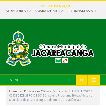
ÚLTIMAS ATUALIZAÇÕES:
SERVIDORES DA CÂMARA MUNICIPAL RETORNAM ÀS ATIVIDADES APÓS O RECESSO PARLAMENTAR
MENU
»
»
»
Home
Publicações Oficiais
Leis
LEI Nº 371/2012, DE
05 DE DEZEMBRO DE 2012 (Institui o Programa Bolsa Atleta no
Município de Jacareacanga, e dá outras providências)