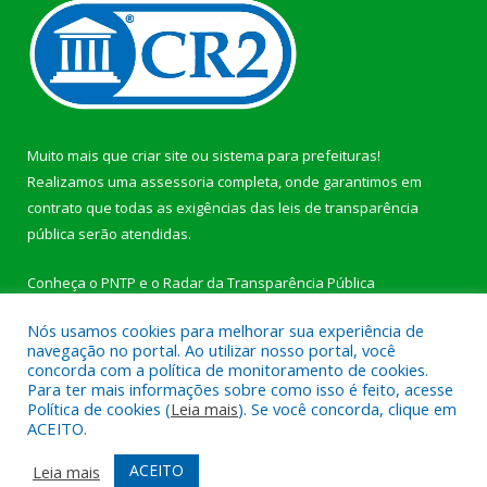
Muito mais que
criar site
ou
sistema para prefeituras
!
Realizamos uma
assessoria
completa, onde garantimos em
contrato que todas as exigências das
leis de transparência
pública
serão atendidas.
Conheça o
PNTP
e o
Radar da Transparência Pública
Nós usamos cookies para melhorar sua experiência de
navegação no portal. Ao utilizar nosso portal, você
concorda com a política de monitoramento de cookies.
Para ter mais informações sobre como isso é feito, acesse
Todos os direitos reservados a Câmara Municipal de
Política de cookies (
Leia mais
). Se você concorda, clique em
Jacareacanga.
ACEITO.
Mapa do Site
Acessar Área Administrativa
ACEITO
Leia mais