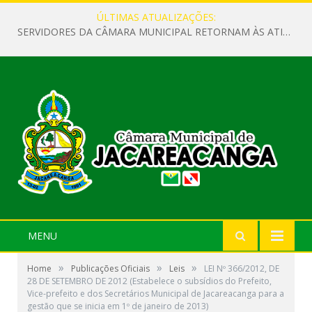
ÚLTIMAS ATUALIZAÇÕES:
SERVIDORES DA CÂMARA MUNICIPAL RETORNAM ÀS ATIVIDADES APÓS O RECESSO PARLAMENTAR
MENU
»
»
»
Home
Publicações Oficiais
Leis
LEI Nº 366/2012, DE
28 DE SETEMBRO DE 2012 (Estabelece o subsídios do Prefeito,
Vice-prefeito e dos Secretários Municipal de Jacareacanga para a
gestão que se inicia em 1º de janeiro de 2013)