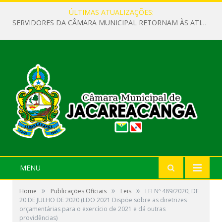
ÚLTIMAS ATUALIZAÇÕES:
SERVIDORES DA CÂMARA MUNICIPAL RETORNAM ÀS ATIVIDADES APÓS O RECESSO PARLAMENTAR
MENU
»
»
»
Home
Publicações Oficiais
Leis
LEI Nº 489/2020, DE
20 DE JULHO DE 2020 (LDO 2021 Dispõe sobre as diretrizes
orçamentárias para o exercício de 2021 e dá outras
providências)