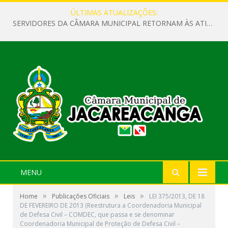
ÚLTIMAS ATUALIZAÇÕES:
SERVIDORES DA CÂMARA MUNICIPAL RETORNAM ÀS ATIVIDADES APÓS O RECESSO PARLAMENTAR
MENU
»
»
»
Home
Publicações Oficiais
Leis
LEI 375/2013, DE 18
DE FEVEREIRO DE 2013 (Reestrutura a Coordenadoria Municipal
de Defesa Civil – COMDEC, que passa e se denominar
Coordenadoria Municipal de Proteção de Defesa Civil –