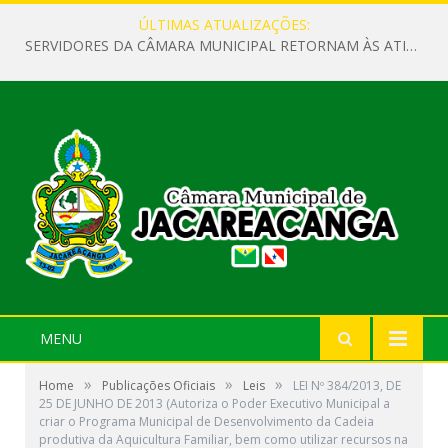
ÚLTIMAS ATUALIZAÇÕES:
SERVIDORES DA CÂMARA MUNICIPAL RETORNAM ÀS ATIVIDADES APÓS O RECESSO PARLAMENTAR
MENU
»
»
»
Home
Publicações Oficiais
Leis
LEI Nº 384/2013, DE
25 DE JUNHO DE 2013 (Autoriza o Poder Executivo Municipal a
criar o Programa Municipal de Desenvolvimento da Cadeia
produtiva da Aquicultura Familiar, bem como utilizar recursos na