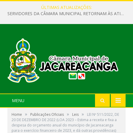
ÚLTIMAS ATUALIZAÇÕES:
SERVIDORES DA CÂMARA MUNICIPAL RETORNAM ÀS ATIVIDADES APÓS O RECESSO PARLAMENTAR
MENU
»
»
»
Home
Publicações Oficiais
Leis
LEI Nº 511/2022, DE
20 DE DEZEMBRO DE 2022 (LOA 2023 – Estima a receita e fixa a
despesa do orçamento anual do município de Jacareacanga
para o exercício financeiro de 2023, e dá outras providências)