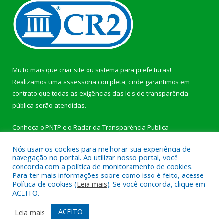
Muito mais que
criar site
ou
sistema para prefeituras
!
Realizamos uma
assessoria
completa, onde garantimos em
contrato que todas as exigências das
leis de transparência
pública
serão atendidas.
Conheça o
PNTP
e o
Radar da Transparência Pública
Nós usamos cookies para melhorar sua experiência de
navegação no portal. Ao utilizar nosso portal, você
concorda com a política de monitoramento de cookies.
Para ter mais informações sobre como isso é feito, acesse
Todos os direitos reservados a Câmara Municipal de
Política de cookies (
Leia mais
). Se você concorda, clique em
Jacareacanga.
ACEITO.
Mapa do Site
Acessar Área Administrativa
ACEITO
Leia mais