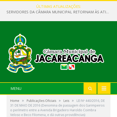
ÚLTIMAS ATUALIZAÇÕES:
SERVIDORES DA CÂMARA MUNICIPAL RETORNAM ÀS ATIVIDADES APÓS O RECESSO PARLAMENTAR
MENU
»
»
»
Home
Publicações Oficiais
Leis
LEI Nº 440/2016, DE
31 DE MAIO DE 2016 (Denomina de passagem dos Garimpeiros
o perímetro entre a Avenida Brigadeiro Haroldo Coimbra
Veloso e Beco Filomena, e dá outras providências)