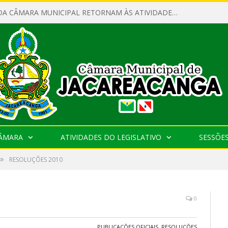
SERVIDORES DA CÂMARA MUNICIPAL RETORNAM ÀS ATIVIDADES APÓS O RECESSO PARLAMENTAR
CÂMARA
ATIVIDADES DO LEGISLATIVO
SESSÕE
»
RESOLUÇÕES 2010
0
PUBLICAÇÕES OFICIAIS
,
RESOLUÇÕES