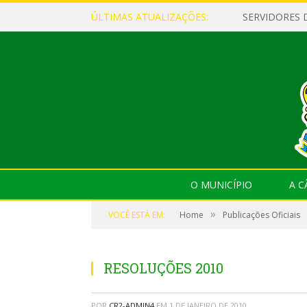
ÚLTIMAS ATUALIZAÇÕES:
O MUNICÍPIO
A 
»
VOCÊ ESTÁ EM:
Home
Publicações Oficiais
RESOLUÇÕES 2010
POR
CR2-ADMIN4
EM
1 DE JANEIRO DE 2010