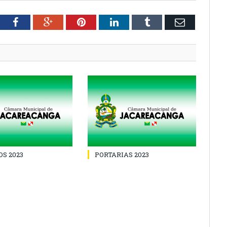
tter
Facebook
Google+
Pinterest
LinkedIn
Tumblr
Email
S 2023
PORTARIAS 2023