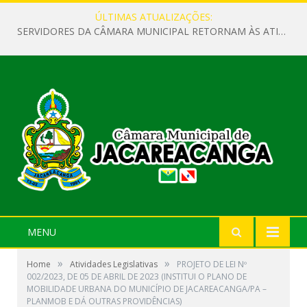
ÚLTIMAS ATUALIZAÇÕES:
SERVIDORES DA CÂMARA MUNICIPAL RETORNAM ÀS ATIVIDADES APÓS O RECESSO PARLAMENTAR
MENU
»
»
Home
Atividades Legislativas
PROJETO DE LEI Nº
002/2023, DE 05 DE ABRIL DE 2023 (INSTITUI O PLANO DE
MOBILIDADE URBANA DO MUNICÍPIO DE JACAREACANGA/PA –
PLANMOB E DÁ OUTRAS PROVIDÊNCIAS)