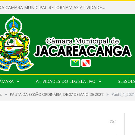
SERVIDORES DA CÂMARA MUNICIPAL RETORNAM ÀS ATIVIDADES APÓS O RECESSO PARLAMENTAR
CÂMARA
ATIVIDADES DO LEGISLATIVO
SESSÕE
»
»
s
PAUTA DA SESSÃO ORDINÁRIA, DE 07 DE MAIO DE 2021
Pauta_1_202
0