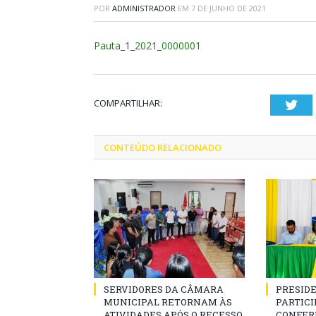
POR
ADMINISTRADOR
EM
7 DE JUNHO DE 2021
Pauta_1_2021_0000001
COMPARTILHAR:
Twi
CONTEÚDO RELACIONADO
SERVIDORES DA CÂMARA
PRESID
MUNICIPAL RETORNAM ÀS
PARTICIP
ATIVIDADES APÓS O RECESSO
CONFER