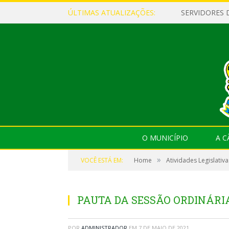
ÚLTIMAS ATUALIZAÇÕES:
O MUNICÍPIO
A 
»
VOCÊ ESTÁ EM:
Home
Atividades Legislativa
PAUTA DA SESSÃO ORDINÁRIA,
POR
ADMINISTRADOR
EM
7 DE MAIO DE 2021