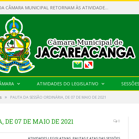
SERVIDORES DA CÂMARA MUNICIPAL RETORNAM ÀS ATIVIDADES APÓS O RECESSO PARLAMENTAR
CÂMARA
ATIVIDADES DO LEGISLATIVO
SESSÕE
»
s
PAUTA DA SESSÃO ORDINÁRIA, DE 07 DE MAIO DE 2021
 DE 07 DE MAIO DE 2021
0
ATIVIDADES LEGISLATIVAS
,
PAUTAS E ATAS DAS SESSÕES