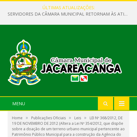
ÚLTIMAS ATUALIZAÇÕES:
SERVIDORES DA CÂMARA MUNICIPAL RETORNAM ÀS ATIVIDADES APÓS O RECESSO PARLAMENTAR
MENU
»
»
»
Home
Publicações Oficiais
Leis
LEI Nº 368/2012, DE
19 DE NOVEMBRO DE 2012 (Altera a Lei Nº 354/2012, que dispõe
sobre a doação de um terreno urbano municipal pertencente ao
Patrimônio Público Municipal para a construção da Agência do