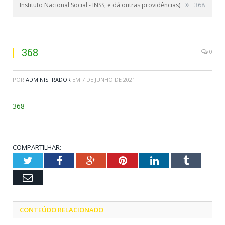
»
Instituto Nacional Social - INSS, e dá outras providências)
368
368
0
POR
ADMINISTRADOR
EM
7 DE JUNHO DE 2021
368
COMPARTILHAR:
Twitter
Facebook
Google+
Pinterest
LinkedIn
Tumblr
Email
CONTEÚDO RELACIONADO