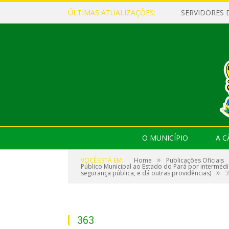
ÚLTIMAS ATUALIZAÇÕES:
O MUNICÍPIO
A 
»
VOCÊ ESTÁ EM:
Home
Publicações Oficiais
Público Municipal ao Estado do Pará por intermédi
»
segurança pública, e dá outras providências)
3
363