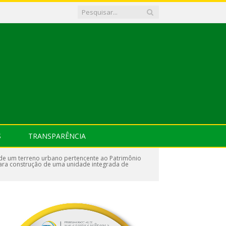
S
TRANSPARÊNCIA
 de um terreno urbano pertencente ao Patrimônio
 para construção de uma unidade integrada de