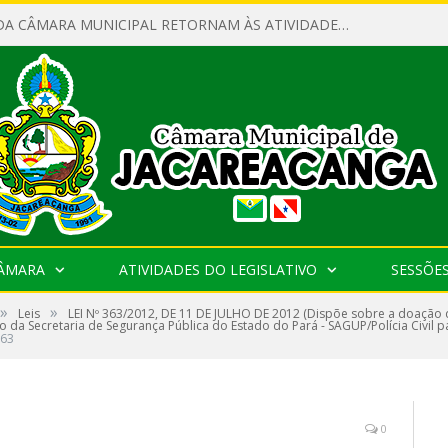
SERVIDORES DA CÂMARA MUNICIPAL RETORNAM ÀS ATIVIDADES APÓS O RECESSO PARLAMENTAR
CÂMARA
ATIVIDADES DO LEGISLATIVO
SESSÕE
»
»
Leis
LEI Nº 363/2012, DE 11 DE JULHO DE 2012 (Dispõe sobre a doação
o da Secretaria de Segurança Pública do Estado do Pará - SAGUP/Polícia Civil
63
0