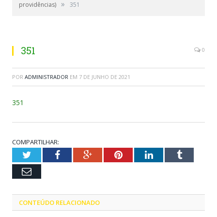
»
providências)
351
351
0
POR
ADMINISTRADOR
EM
7 DE JUNHO DE 2021
351
COMPARTILHAR:
Twitter
Facebook
Google+
Pinterest
LinkedIn
Tumblr
Email
CONTEÚDO RELACIONADO