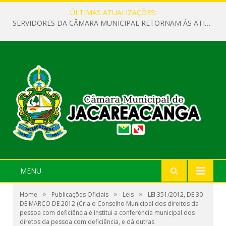
ÚLTIMAS ATUALIZAÇÕES:
SERVIDORES DA CÂMARA MUNICIPAL RETORNAM ÀS ATIVIDADES APÓS O RECESSO PARLAMENTAR
MENU
»
»
»
Home
Publicações Oficiais
Leis
LEI 351/2012, DE 30
DE MARÇO DE 2012 (Cria o Conselho Municipal dos direitos da
pessoa com deficiência e institui a conferência municipal dos
diretos da pessoa com deficiência, e dá outras