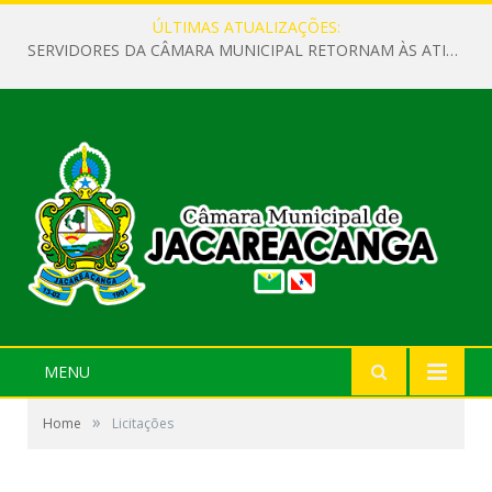
ÚLTIMAS ATUALIZAÇÕES:
SERVIDORES DA CÂMARA MUNICIPAL RETORNAM ÀS ATIVIDADES APÓS O RECESSO PARLAMENTAR
MENU
»
Home
Licitações