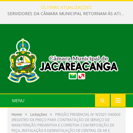
ÚLTIMAS ATUALIZAÇÕES:
SERVIDORES DA CÂMARA MUNICIPAL RETORNAM ÀS ATIVIDADES APÓS O RECESSO PARLAMENTAR
MENU
»
»
Home
Licitações
PREGÃO PRESENCIAL Nº 9/2021-040603
(REGISTRO DE PREÇO PARA CONTRATAÇÃO DE SERVIÇO DE
MANUTENÇÃO PREVENTIVA E CORRETIVA COM REPOSIÇÃO DE
PEÇA, INSTALAÇÃO E DESINSTALAÇÃO DE CENTRAL DE AR E