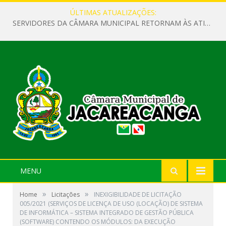
ÚLTIMAS ATUALIZAÇÕES:
SERVIDORES DA CÂMARA MUNICIPAL RETORNAM ÀS ATIVIDADES APÓS O RECESSO PARLAMENTAR
MENU
»
»
Home
Licitações
INEXIGIBILIDADE DE LICITAÇÃO
005/2021 (SERVIÇOS DE LICENÇA DE USO (LOCAÇÃO) DE SISTEMA
DE INFORMÁTICA – SISTEMA INTEGRADO DE GESTÃO PÚBLICA
(SOFTWARE) CONTENDO OS MÓDULOS: DA EXECUÇÃO