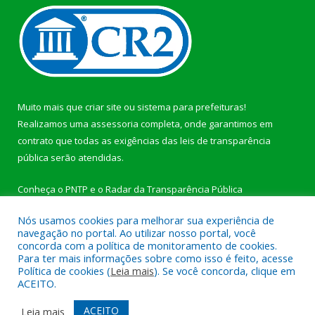
Muito mais que
criar site
ou
sistema para prefeituras
!
Realizamos uma
assessoria
completa, onde garantimos em
contrato que todas as exigências das
leis de transparência
pública
serão atendidas.
Conheça o
PNTP
e o
Radar da Transparência Pública
Nós usamos cookies para melhorar sua experiência de
navegação no portal. Ao utilizar nosso portal, você
concorda com a política de monitoramento de cookies.
Para ter mais informações sobre como isso é feito, acesse
Todos os direitos reservados a Câmara Municipal de
Política de cookies (
Leia mais
). Se você concorda, clique em
Jacareacanga.
ACEITO.
Mapa do Site
Acessar Área Administrativa
ACEITO
Leia mais