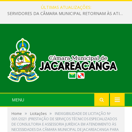
ÚLTIMAS ATUALIZAÇÕES:
SERVIDORES DA CÂMARA MUNICIPAL RETORNAM ÀS ATIVIDADES APÓS O RECESSO PARLAMENTAR
MENU
»
»
Home
Licitações
INEXIGIBILIDADE DE LICITAÇÃO Nº
001/2021 (PRESTAÇÃO DE SERVIÇOS TÉCNICOS ESPECIALIZADOS
DE CONSULTORIA E ASSESSORIA JURÍDICA EM ATENDIMENTO ÀS
NECESSIDADES DA CÂMARA MUNICIPAL DE JACAREACANGA PARA