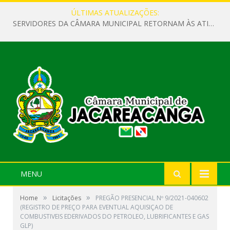
ÚLTIMAS ATUALIZAÇÕES:
SERVIDORES DA CÂMARA MUNICIPAL RETORNAM ÀS ATIVIDADES APÓS O RECESSO PARLAMENTAR
MENU
»
»
Home
Licitações
PREGÃO PRESENCIAL Nº 9/2021-040602
(REGISTRO DE PREÇO PARA EVENTUAL AQUISIÇAO DE
COMBUSTIVEIS EDERIVADOS DO PETROLEO, LUBRIFICANTES E GAS
GLP)