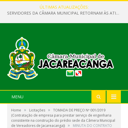
ÚLTIMAS ATUALIZAÇÕES:
SERVIDORES DA CÂMARA MUNICIPAL RETORNAM ÀS ATIVIDADES APÓS O RECESSO PARLAMENTAR
MENU
»
»
Home
Licitações
TOMADA DE PREÇO Nº 001/2019
(Contratação de empresa para prestar serviço de engenharia
consistente na construção do prédio sede da Câmera Municipal
»
de Vereadores de Jacareacanga))
MINUTA DO CONTRATO