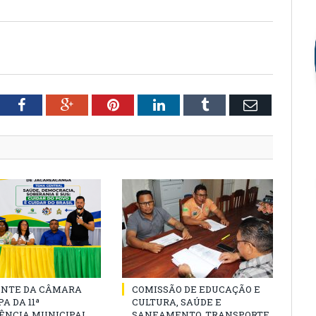
tter
Facebook
Google+
Pinterest
LinkedIn
Tumblr
Email
ENTE DA CÂMARA
COMISSÃO DE EDUCAÇÃO E
A DA 11ª
CULTURA, SAÚDE E
ÊNCIA MUNICIPAL
SANEAMENTO, TRANSPORTE