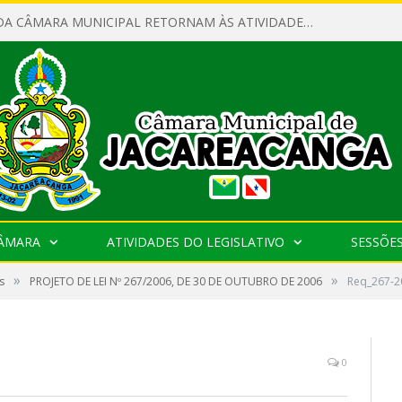
SERVIDORES DA CÂMARA MUNICIPAL RETORNAM ÀS ATIVIDADES APÓS O RECESSO PARLAMENTAR
CÂMARA
ATIVIDADES DO LEGISLATIVO
SESSÕE
»
»
s
PROJETO DE LEI Nº 267/2006, DE 30 DE OUTUBRO DE 2006
Req_267-2
0