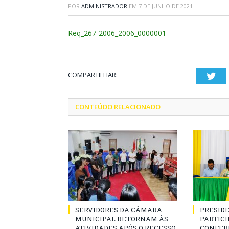
POR
ADMINISTRADOR
EM
7 DE JUNHO DE 2021
Req_267-2006_2006_0000001
COMPARTILHAR:
Twi
CONTEÚDO RELACIONADO
SERVIDORES DA CÂMARA
PRESID
MUNICIPAL RETORNAM ÀS
PARTICIP
ATIVIDADES APÓS O RECESSO
CONFER