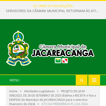
ÚLTIMAS ATUALIZAÇÕES:
SERVIDORES DA CÂMARA MUNICIPAL RETORNAM ÀS ATIVIDADES APÓS O RECESSO PARLAMENTAR
MENU
»
»
Home
Atividades Legislativas
PROJETO DE LEI Nº
008/2023, DE 28 DE SETEMBRO DE 2023 (Estima a RECEITA e fixa a
DESPESA do Município de JACAREACANGA para o exercício
»
financeiro de 2024)
ATO DA PRESIDÊNCIA PL LOA 2024