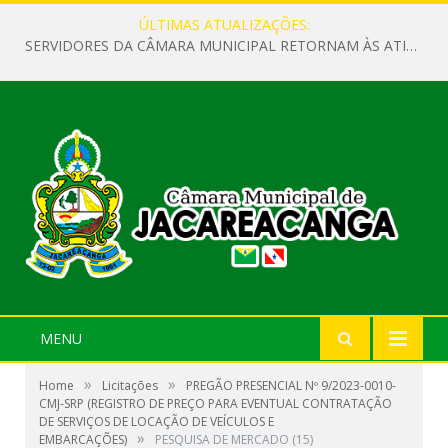
ÚLTIMAS ATUALIZAÇÕES:
SERVIDORES DA CÂMARA MUNICIPAL RETORNAM ÀS ATIVIDADES APÓS O RECESSO PARLAMENTAR
MENU
»
»
Home
Licitações
PREGÃO PRESENCIAL Nº 9/2023-0010-
CMJ-SRP (REGISTRO DE PREÇO PARA EVENTUAL CONTRATAÇÃO
DE SERVIÇOS DE LOCAÇÃO DE VEÍCULOS E
»
EMBARCAÇÕES)
PESQUISA DE MERCADO (15)