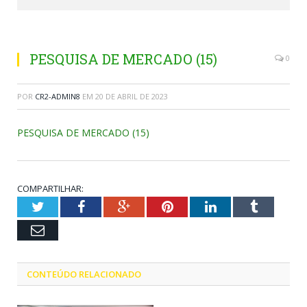
PESQUISA DE MERCADO (15)
0
POR
CR2-ADMIN8
EM
20 DE ABRIL DE 2023
PESQUISA DE MERCADO (15)
COMPARTILHAR:
Twitter
Facebook
Google+
Pinterest
LinkedIn
Tumblr
Email
CONTEÚDO RELACIONADO