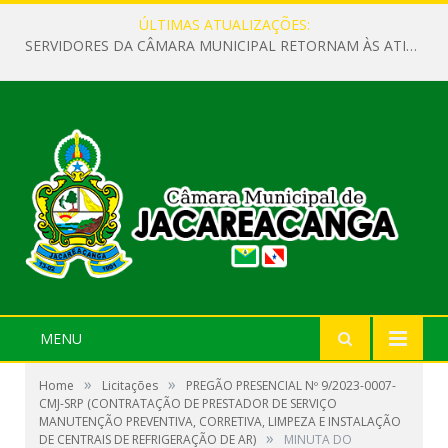
ÚLTIMAS ATUALIZAÇÕES:
SERVIDORES DA CÂMARA MUNICIPAL RETORNAM ÀS ATIVIDADES APÓS O RECESSO PARLAMENTAR
MENU
»
»
Home
Licitações
PREGÃO PRESENCIAL Nº 9/2023-0007-
CMJ-SRP (CONTRATAÇÃO DE PRESTADOR DE SERVIÇO
MANUTENÇÃO PREVENTIVA, CORRETIVA, LIMPEZA E INSTALAÇÃO
»
DE CENTRAIS DE REFRIGERAÇÃO DE AR)
MINUTA DO