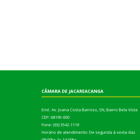
CÂMARA DE JACAREACANGA
End.: Av. Joana Costa Barroso, SN, Bairro Bela Vista
CEP: 68195-000
Fone: (93) 3542-1119
Horário de atendimento: De segunda à sexta das
08:00hs às 14:00hs