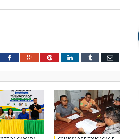
tter
Facebook
Google+
Pinterest
LinkedIn
Tumblr
Email
ENTE DA CÂMARA
COMISSÃO DE EDUCAÇÃO E