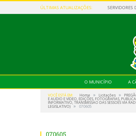
ÚLTIMAS ATUALIZAÇÕES:
O MUNICÍPIO
A 
»
»
VOCÊ ESTÁ EM:
Home
Licitações
PREGÃ
E AUDIO E VIDEO, EDIÇÕES, FOTOGRAFIAS, PUBLI
INFORMATIVO, TRANSMISSAO DAS SESSOES VIA RA
»
LEGISLATIVO)
070605
070605