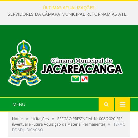
ÚLTIMAS ATUALIZAÇÕES:
SERVIDORES DA CÂMARA MUNICIPAL RETORNAM ÀS ATIVIDADES APÓS O RECESSO PARLAMENTAR
MENU
»
»
Home
Licitações
PREGÃO PRESENCIAL Nº 008/2020-SRP
»
(Eventual e Futura Aquisição de Material Permanente)
TERMO
DE ADJUDICACAO