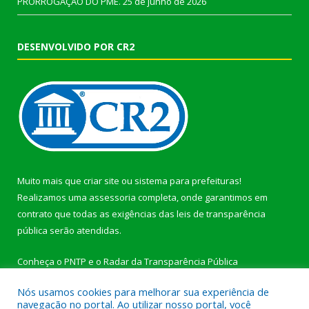
PRORROGAÇÃO DO PME.
25 de junho de 2026
DESENVOLVIDO POR CR2
Muito mais que
criar site
ou
sistema para prefeituras
!
Realizamos uma
assessoria
completa, onde garantimos em
contrato que todas as exigências das
leis de transparência
pública
serão atendidas.
Conheça o
PNTP
e o
Radar da Transparência Pública
Nós usamos cookies para melhorar sua experiência de
navegação no portal. Ao utilizar nosso portal, você