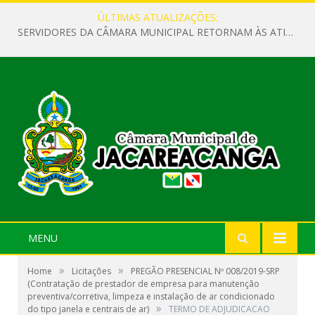
ÚLTIMAS ATUALIZAÇÕES:
SERVIDORES DA CÂMARA MUNICIPAL RETORNAM ÀS ATIVIDADES APÓS O RECESSO PARLAMENTAR
MENU
»
»
Home
Licitações
PREGÃO PRESENCIAL Nº 008/2019-SRP
(Contratação de prestador de empresa para manutenção
preventiva/corretiva, limpeza e instalação de ar condicionado
»
do tipo janela e centrais de ar)
TERMO DE ADJUDICACAO