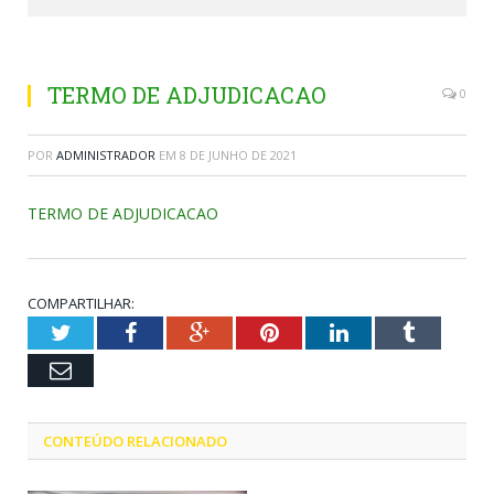
TERMO DE ADJUDICACAO
0
POR
ADMINISTRADOR
EM
8 DE JUNHO DE 2021
TERMO DE ADJUDICACAO
COMPARTILHAR:
Twitter
Facebook
Google+
Pinterest
LinkedIn
Tumblr
Email
CONTEÚDO RELACIONADO