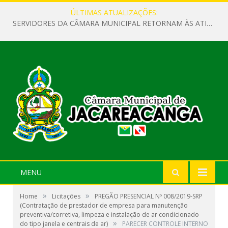
ÚLTIMAS ATUALIZAÇÕES:
SERVIDORES DA CÂMARA MUNICIPAL RETORNAM ÀS ATIVIDADES APÓS O RECESSO PARLAMENTAR
MENU
»
»
Home
Licitações
PREGÃO PRESENCIAL Nº 008/2019-SRP
(Contratação de prestador de empresa para manutenção
preventiva/corretiva, limpeza e instalação de ar condicionado
»
do tipo janela e centrais de ar)
PARECER CONTROLE INTERNO