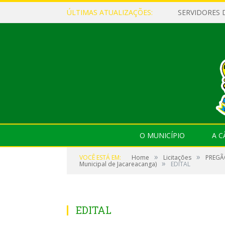
ÚLTIMAS ATUALIZAÇÕES:
O MUNICÍPIO
A 
»
»
VOCÊ ESTÁ EM:
Home
Licitações
PREGÃO
»
Municipal de Jacareacanga)
EDITAL
EDITAL