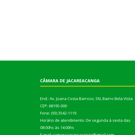
CÂMARA DE JACAREACANGA
End.: Av. Joana Costa Barroso, SN, Bairro Bela Vista
CEP: 68195-000
Fone: (93) 3542-1119
Horário de atendimento: De segunda à sexta das
08:00hs às 14:00hs
E-mail: camara.jacareacanga@gmail.com