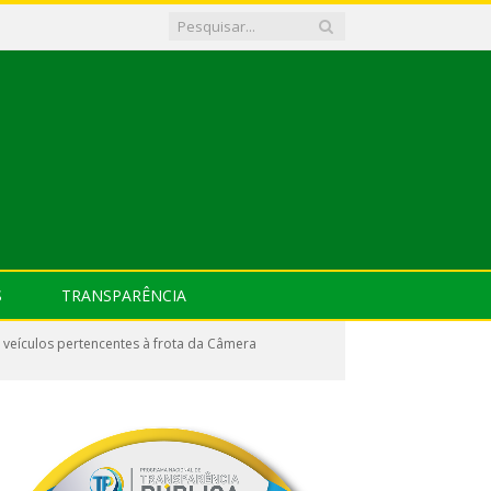
S
TRANSPARÊNCIA
 veículos pertencentes à frota da Câmera