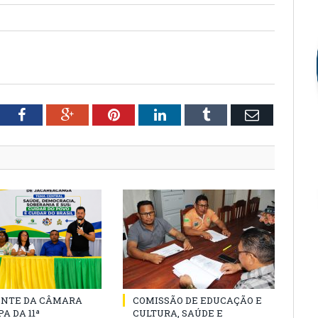
tter
Facebook
Google+
Pinterest
LinkedIn
Tumblr
Email
ENTE DA CÂMARA
COMISSÃO DE EDUCAÇÃO E
A DA 11ª
CULTURA, SAÚDE E