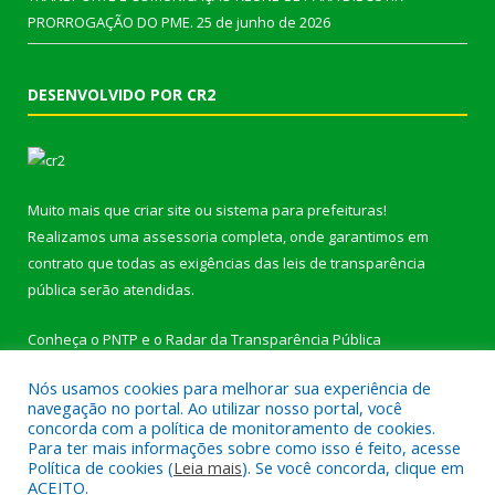
PRORROGAÇÃO DO PME.
25 de junho de 2026
DESENVOLVIDO POR CR2
Muito mais que
criar site
ou
sistema para prefeituras
!
Realizamos uma
assessoria
completa, onde garantimos em
contrato que todas as exigências das
leis de transparência
pública
serão atendidas.
Conheça o
PNTP
e o
Radar da Transparência Pública
Nós usamos cookies para melhorar sua experiência de
navegação no portal. Ao utilizar nosso portal, você
concorda com a política de monitoramento de cookies.
Para ter mais informações sobre como isso é feito, acesse
Todos os direitos reservados a Câmara Municipal de
Política de cookies (
Leia mais
). Se você concorda, clique em
Jacareacanga.
ACEITO.