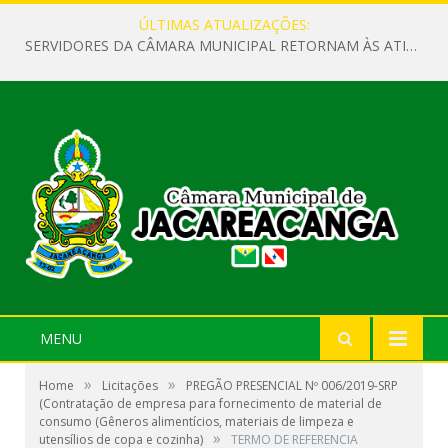
ÚLTIMAS ATUALIZAÇÕES:
SERVIDORES DA CÂMARA MUNICIPAL RETORNAM ÀS ATIVIDADES APÓS O RECESSO PARLAMENTAR
MENU
»
»
Home
Licitações
PREGÃO PRESENCIAL Nº 006/2019-SRP
(Contratação de empresa para fornecimento de material de
consumo (Gêneros alimentícios, materiais de limpeza e
»
utensílios de copa e cozinha)
TERMO DE REFERENCIA