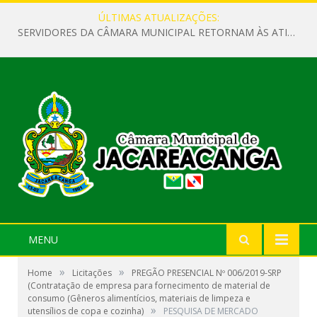
ÚLTIMAS ATUALIZAÇÕES:
SERVIDORES DA CÂMARA MUNICIPAL RETORNAM ÀS ATIVIDADES APÓS O RECESSO PARLAMENTAR
MENU
»
»
Home
Licitações
PREGÃO PRESENCIAL Nº 006/2019-SRP
(Contratação de empresa para fornecimento de material de
consumo (Gêneros alimentícios, materiais de limpeza e
»
utensílios de copa e cozinha)
PESQUISA DE MERCADO