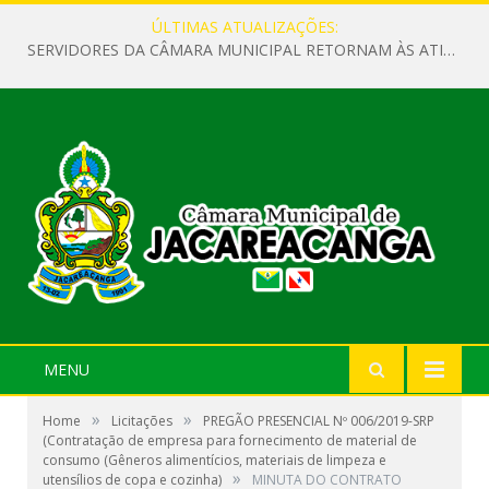
ÚLTIMAS ATUALIZAÇÕES:
SERVIDORES DA CÂMARA MUNICIPAL RETORNAM ÀS ATIVIDADES APÓS O RECESSO PARLAMENTAR
MENU
»
»
Home
Licitações
PREGÃO PRESENCIAL Nº 006/2019-SRP
(Contratação de empresa para fornecimento de material de
consumo (Gêneros alimentícios, materiais de limpeza e
»
utensílios de copa e cozinha)
MINUTA DO CONTRATO