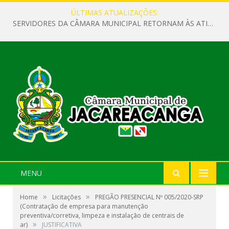
ÚLTIMAS ATUALIZAÇÕES:
SERVIDORES DA CÂMARA MUNICIPAL RETORNAM ÀS ATIVIDADES APÓS O RECESSO PARLAMENTAR
MENU
»
»
Home
Licitações
PREGÃO PRESENCIAL Nº 005/2020-SRP
(Contratação de empresa para manutenção
preventiva/corretiva, limpeza e instalação de centrais de
»
ar)
JUSTIFICATIVA