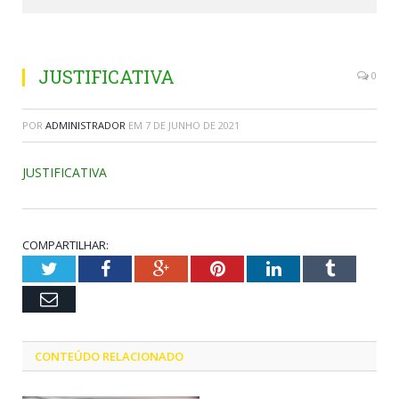
JUSTIFICATIVA
0
POR
ADMINISTRADOR
EM
7 DE JUNHO DE 2021
JUSTIFICATIVA
COMPARTILHAR:
Twitter
Facebook
Google+
Pinterest
LinkedIn
Tumblr
Email
CONTEÚDO RELACIONADO