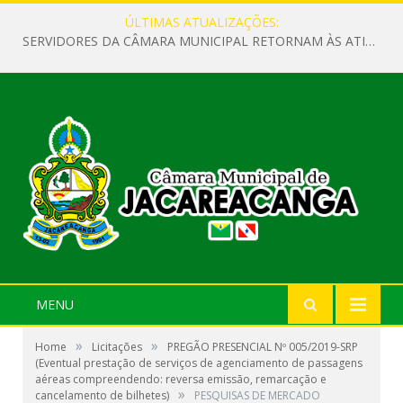
ÚLTIMAS ATUALIZAÇÕES:
SERVIDORES DA CÂMARA MUNICIPAL RETORNAM ÀS ATIVIDADES APÓS O RECESSO PARLAMENTAR
MENU
»
»
Home
Licitações
PREGÃO PRESENCIAL Nº 005/2019-SRP
(Eventual prestação de serviços de agenciamento de passagens
aéreas compreendendo: reversa emissão, remarcação e
»
cancelamento de bilhetes)
PESQUISAS DE MERCADO