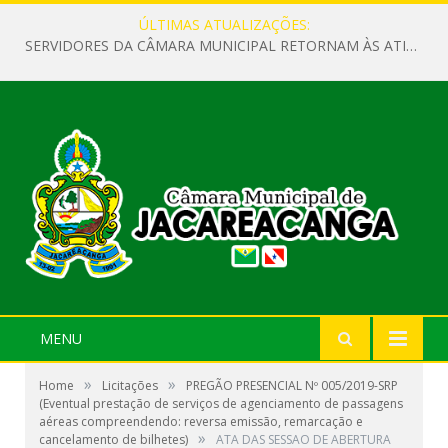
ÚLTIMAS ATUALIZAÇÕES:
SERVIDORES DA CÂMARA MUNICIPAL RETORNAM ÀS ATIVIDADES APÓS O RECESSO PARLAMENTAR
MENU
»
»
Home
Licitações
PREGÃO PRESENCIAL Nº 005/2019-SRP
(Eventual prestação de serviços de agenciamento de passagens
aéreas compreendendo: reversa emissão, remarcação e
»
cancelamento de bilhetes)
ATA DAS SESSAO DE ABERTURA