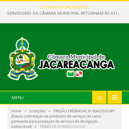
ÚLTIMAS ATUALIZAÇÕES:
SERVIDORES DA CÂMARA MUNICIPAL RETORNAM ÀS ATIVIDADES APÓS O RECESSO PARLAMENTAR
MENU
»
»
Home
Licitações
PREGÃO PRESENCIAL Nº 004/2020-SRP
(Futura contratação de prestador de serviços do ramo
pertinente para prestação de serviços de divulgação
»
institucional)
TERMO DE HOMOLOGACAO