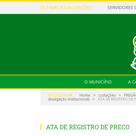
ÚLTIMAS ATUALIZAÇÕES:
O MUNICÍPIO
A 
»
»
VOCÊ ESTÁ EM:
Home
Licitações
PREGÃO
»
divulgação institucional)
ATA DE REGISTRO DE 
ATA DE REGISTRO DE PRECO