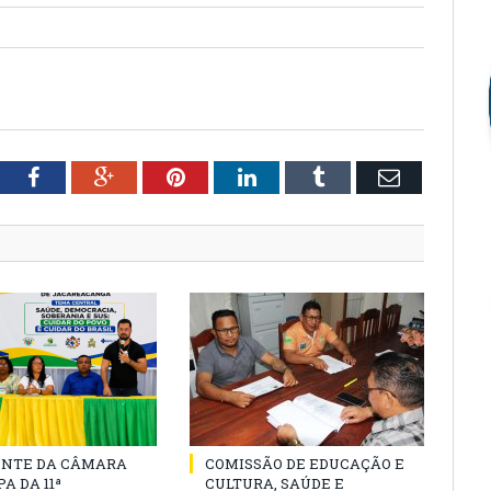
tter
Facebook
Google+
Pinterest
LinkedIn
Tumblr
Email
ENTE DA CÂMARA
COMISSÃO DE EDUCAÇÃO E
A DA 11ª
CULTURA, SAÚDE E