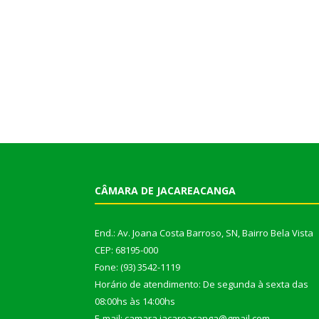
CÂMARA DE JACAREACANGA
End.: Av. Joana Costa Barroso, SN, Bairro Bela Vista
CEP: 68195-000
Fone: (93) 3542-1119
Horário de atendimento: De segunda à sexta das
08:00hs às 14:00hs
E-mail: camara.jacareacanga@gmail.com