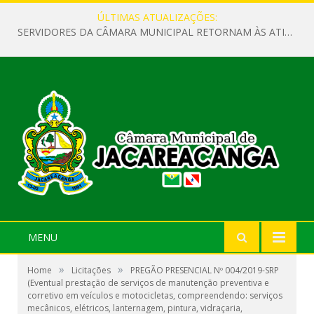
ÚLTIMAS ATUALIZAÇÕES:
SERVIDORES DA CÂMARA MUNICIPAL RETORNAM ÀS ATIVIDADES APÓS O RECESSO PARLAMENTAR
MENU
»
»
Home
Licitações
PREGÃO PRESENCIAL Nº 004/2019-SRP
(Eventual prestação de serviços de manutenção preventiva e
corretivo em veículos e motocicletas, compreendendo: serviços
mecânicos, elétricos, lanternagem, pintura, vidraçaria,