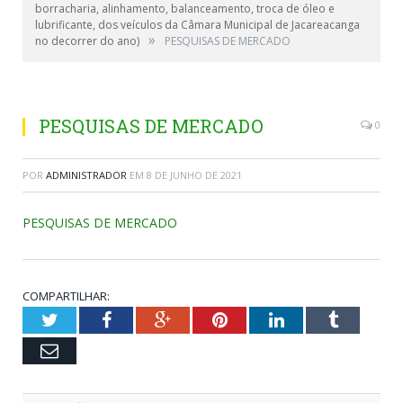
borracharia, alinhamento, balanceamento, troca de óleo e
lubrificante, dos veículos da Câmara Municipal de Jacareacanga
»
no decorrer do ano)
PESQUISAS DE MERCADO
PESQUISAS DE MERCADO
0
POR
ADMINISTRADOR
EM
8 DE JUNHO DE 2021
PESQUISAS DE MERCADO
COMPARTILHAR:
Twitter
Facebook
Google+
Pinterest
LinkedIn
Tumblr
Email