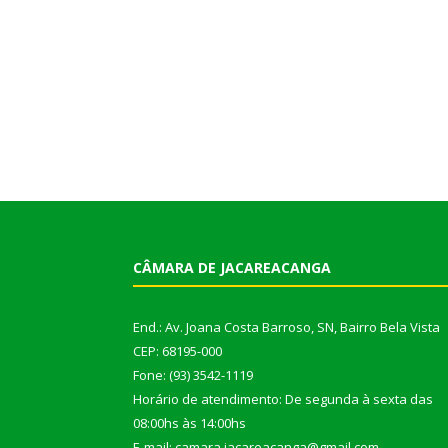
CÂMARA DE JACAREACANGA
End.: Av. Joana Costa Barroso, SN, Bairro Bela Vista
CEP: 68195-000
Fone: (93) 3542-1119
Horário de atendimento: De segunda à sexta das
08:00hs às 14:00hs
E-mail: camara.jacareacanga@gmail.com