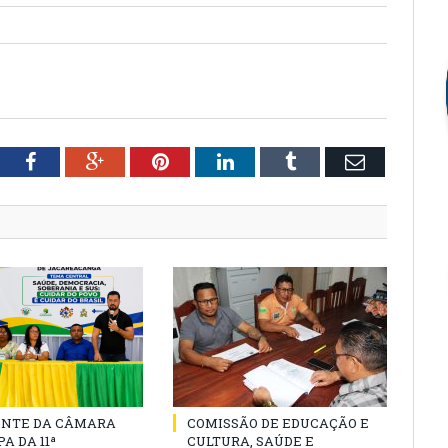
tter
Facebook
Google+
Pinterest
LinkedIn
Tumblr
Email
ENTE DA CÂMARA
COMISSÃO DE EDUCAÇÃO E
A DA 11ª
CULTURA, SAÚDE E