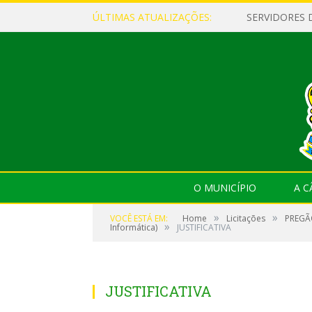
ÚLTIMAS ATUALIZAÇÕES:
O MUNICÍPIO
A 
»
»
VOCÊ ESTÁ EM:
Home
Licitações
PREGÃO
»
Informática)
JUSTIFICATIVA
JUSTIFICATIVA