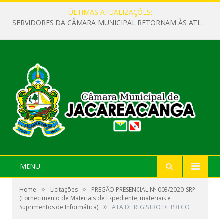
ÚLTIMAS ATUALIZAÇÕES:
SERVIDORES DA CÂMARA MUNICIPAL RETORNAM ÀS ATIVIDADES APÓS O RECESSO PARLAMENTAR
MENU
»
»
Home
Licitações
PREGÃO PRESENCIAL Nº 003/2020-SRP
(Fornecimento de Materiais de Expediente, materiais e
»
Suprimentos de Informática)
ATA DE REGISTRO DE PRECO