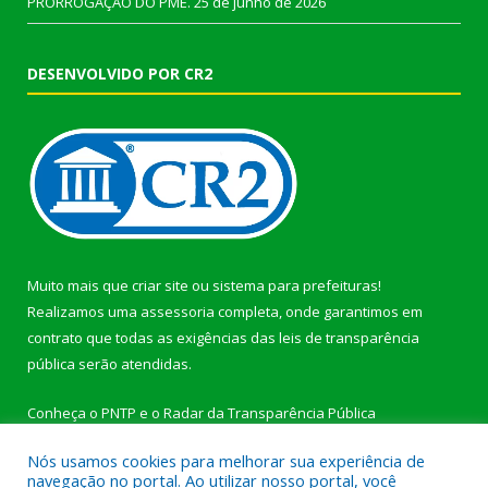
PRORROGAÇÃO DO PME.
25 de junho de 2026
DESENVOLVIDO POR CR2
Muito mais que
criar site
ou
sistema para prefeituras
!
Realizamos uma
assessoria
completa, onde garantimos em
contrato que todas as exigências das
leis de transparência
pública
serão atendidas.
Conheça o
PNTP
e o
Radar da Transparência Pública
Nós usamos cookies para melhorar sua experiência de
navegação no portal. Ao utilizar nosso portal, você