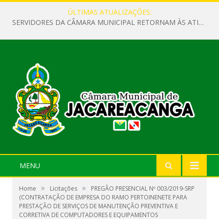
ÚLTIMAS ATUALIZAÇÕES:
SERVIDORES DA CÂMARA MUNICIPAL RETORNAM ÀS ATIVIDADES APÓS O RECESSO PARLAMENTAR
MENU
»
»
Home
Licitações
PREGÃO PRESENCIAL Nº 003/2019-SRP
(CONTRATAÇÃO DE EMPRESA DO RAMO PERTOINENETE PARA
PRESTAÇÃO DE SERVIÇOS DE MANUTENÇÃO PREVENTIVA E
CORRETIVA DE COMPUTADORES E EQUIPAMENTOS